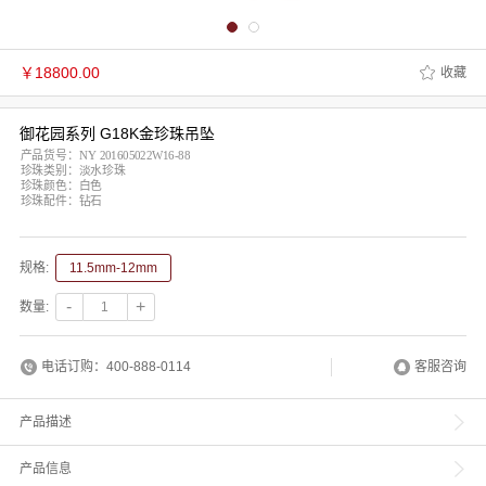
￥
18800.00
收藏
御花园系列 G18K金珍珠吊坠
产品货号：NY 201605022W16-88
珍珠类别：淡水珍珠
珍珠颜色：白色
珍珠配件：钻石
规格:
11.5mm-12mm
-
+
数量:
电话订购：400-888-0114
客服咨询
产品描述
产品信息