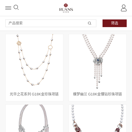
筛选
光华之花系列 G18K金珍珠项链
蝶梦幽兰 G18K金镶钻珍珠项链