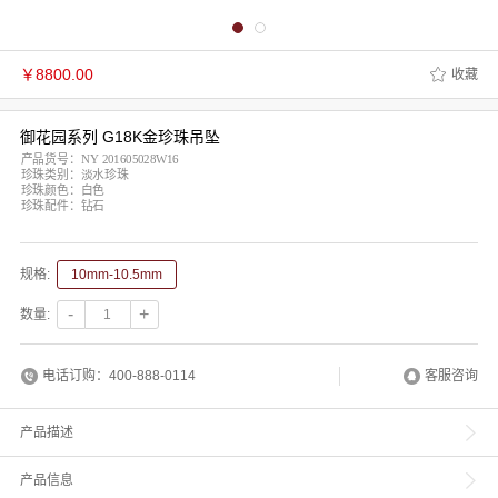
￥
8800.00
收藏
御花园系列 G18K金珍珠吊坠
产品货号：NY 201605028W16
珍珠类别：淡水珍珠
珍珠颜色：白色
珍珠配件：钻石
规格:
10mm-10.5mm
-
+
数量:
电话订购：400-888-0114
客服咨询
产品描述
产品信息